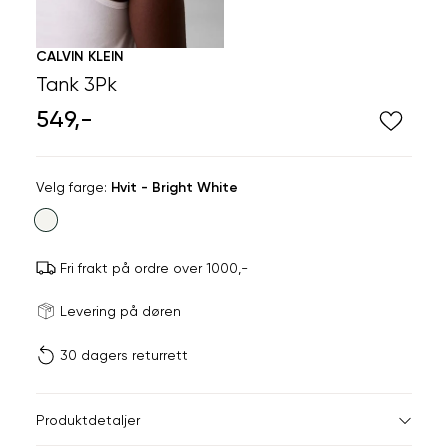
CALVIN KLEIN
Tank 3Pk
549,-
Velg
Velg farge:
Hvit - Bright White
farge
Fri frakt på ordre over 1000,-
Størrels
Få v
Levering på døren
30 dagers returrett
Vi gir beskjed hvis varen 
ønsket 
L
Produktdetaljer