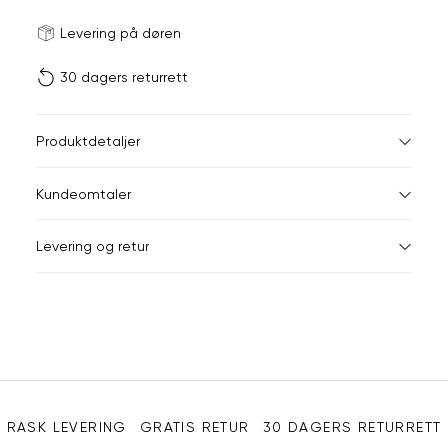
Størrels
Få v
Levering på døren
30 dagers returrett
Vi gir beskjed hvis varen 
ønsket 
L
Produktdetaljer
40-45
Kundeomtaler
Din
Levering og retur
e-
post
Sidebunn
RASK LEVERING
GRATIS RETUR
30 DAGERS RETURRETT