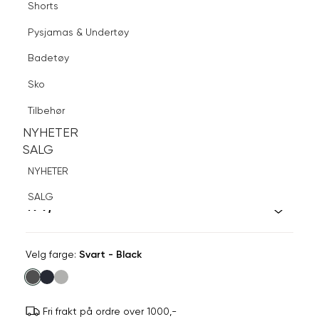
Shorts
Finn butikk
Pysjamas & Undertøy
Pysjamas & Undertøy
Sko
Badetøy
Tilbehør
Logg inn
Favoritter
Søk
Sko
NYHETER
SALG
Tilbehør
NYHETER
NYHETER
SALG
SALG
JEAN PAUL
NYHETER
3 pk sokk
SALG
199,-
Velg
Velg farge:
Svart - Black
farge
Fri frakt på ordre over 1000,-