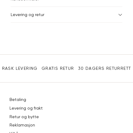
M
48-50
40
XXXL
Levering og retur
L
52
42
Din
XL
54
44
e-
XXL
56
46
post
Sidebunn
3XL
58-60
48
RASK LEVERING
GRATIS RETUR
30 DAGERS RETURRETT
Betaling
Levering og frakt
Retur og bytte
Reklamasjon