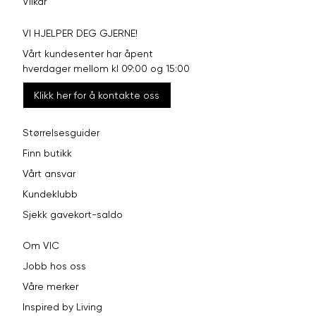
Vilkår
VI HJELPER DEG GJERNE!
Vårt kundesenter har åpent
hverdager mellom kl 09:00 og 15:00
Klikk her for å kontakte oss
Størrelsesguider
Finn butikk
Vårt ansvar
Kundeklubb
Sjekk gavekort-saldo
Om VIC
Jobb hos oss
Våre merker
Inspired by Living