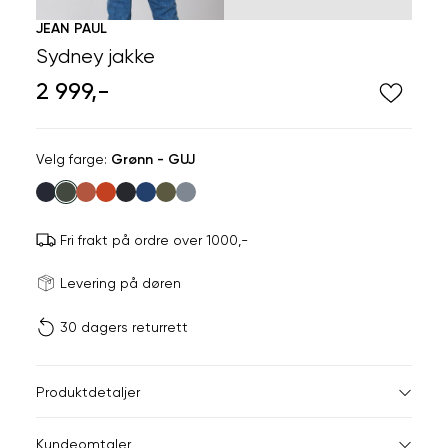
JEAN PAUL
Sydney jakke
2 999,-
Velg
Velg farge:
Grønn - GUJ
farge
Fri frakt på ordre over 1000,-
Størrels
Få v
Levering på døren
30 dagers returrett
Vi gir beskjed hvis varen 
ønsket 
L
Størrelser
Klesstørrelser
Hal
Produktdetaljer
S
M
S
44-46
38
Kundeomtaler