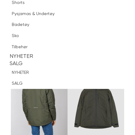
Shorts
Finn butikk
Pysjamas & Undertøy
Pysjamas & Undertøy
Sko
Badetøy
Tilbehør
Logg inn
Favoritter
Søk
Sko
NYHETER
SALG
Tilbehør
NYHETER
NYHETER
SALG
SALG
NYHETER
SALG