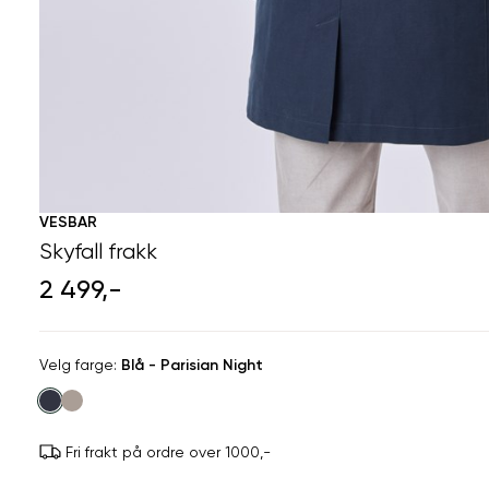
VESBAR
Skyfall frakk
2 499,-
Velg
Velg farge:
Blå - Parisian Night
farge
Fri frakt på ordre over 1000,-