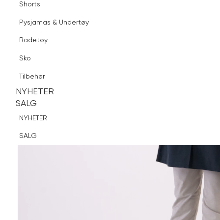
Shorts
Finn butikk
Pysjamas & Undertøy
Pysjamas & Undertøy
Sko
Badetøy
Tilbehør
Sko
NYHETER
SALG
Tilbehør
NYHETER
NYHETER
SALG
SALG
NYHETER
SALG