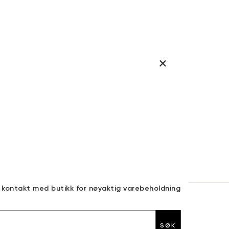
a kontakt med butikk for nøyaktig varebeholdning
30 DAGERS RETURRETT
SØK