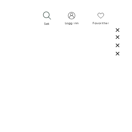
Logg inn
Favoritter
Søk
LUKK
LUKK
RASK LEVERING
GRATIS RETUR
30 DAGERS RETURRETT
LUKK
LUKK