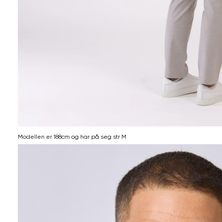
Modellen er 188cm og har på seg str M
Informasjon
om
modellhøyde
og
produkstørrelse