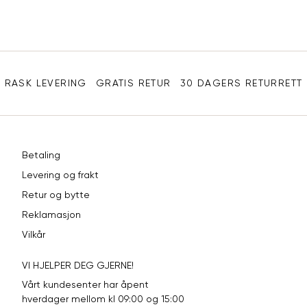
XL
54
44
XXL
56
46
Sidebunn
3XL
58-60
48
RASK LEVERING
GRATIS RETUR
30 DAGERS RETURRETT
Betaling
Levering og frakt
Retur og bytte
Reklamasjon
Vilkår
VI HJELPER DEG GJERNE!
Vårt kundesenter har åpent
hverdager mellom kl 09:00 og 15:00