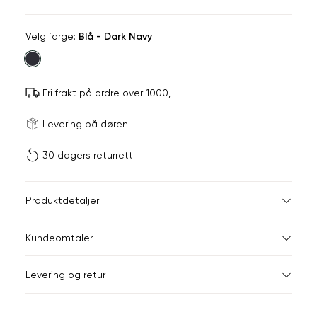
Velg
Velg farge:
Blå - Dark Navy
farge
Fri frakt på ordre over 1000,-
Størrels
Få v
Levering på døren
30 dagers returrett
Vi gir beskjed hvis varen 
ønsket 
L
Størrelser
Klesstørrelser
Hal
Produktdetaljer
S
M
S
44-46
38
Kundeomtaler
M
48-50
40
Din
Levering og retur
e-
L
52
42
post