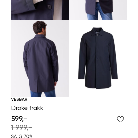
VESBAR
Drake frakk
599,-
1 999,-
SALG 70%