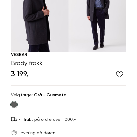
VESBAR
Brody frakk
3 199,-
Velg
Velg farge:
Grå - Gunmetal
farge
Fri frakt på ordre over 1000,-
Størrels
Få v
Levering på døren