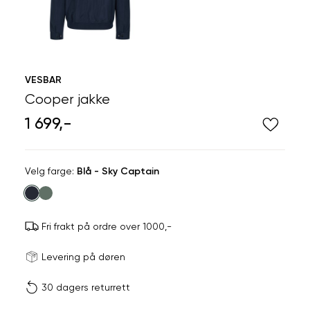
VESBAR
Cooper jakke
1 699,-
Velg
Velg farge:
Blå - Sky Captain
farge
Fri frakt på ordre over 1000,-
Størrels
Få v
Levering på døren
30 dagers returrett
Vi gir beskjed hvis varen 
ønsket 