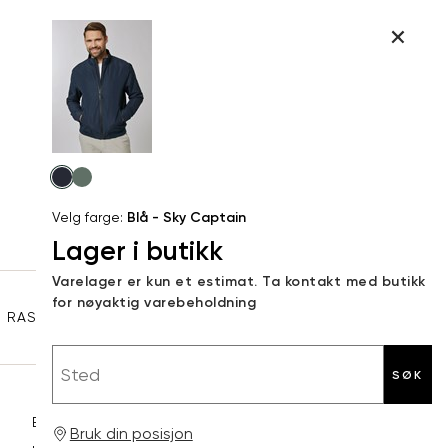
L
Størrelser
Klesstørrelser
Hal
Produktdetaljer
S
M
S
44-46
38
Kundeomtaler
M
48-50
40
Din
Levering og retur
e-
L
52
42
Velg
post
farge
XL
54
44
Velg farge:
Blå - Sky Captain
Lager i butikk
XXL
56
46
Sidebunn
Varelager er kun et estimat. Ta kontakt med butikk
3XL
58-60
48
for nøyaktig varebeholdning
RASK LEVERING
GRATIS RETUR
30 DAGERS RETURRETT
Sted
SØK
Betaling
Bruk din posisjon