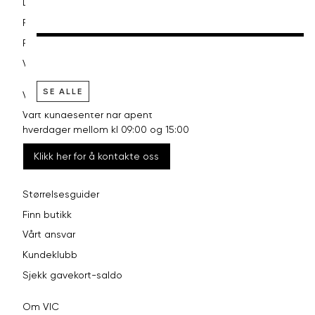
Levering og frakt
Retur og bytte
Reklamasjon
Vilkår
SE ALLE
VI HJELPER DEG GJERNE!
Vårt kundesenter har åpent
hverdager mellom kl 09:00 og 15:00
Klikk her for å kontakte oss
Størrelsesguider
Finn butikk
Vårt ansvar
Kundeklubb
Sjekk gavekort-saldo
Om VIC