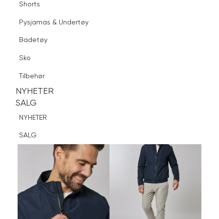
Shorts
Finn butikk
Pysjamas & Undertøy
Pysjamas & Undertøy
Sko
Badetøy
Tilbehør
Logg inn
Favoritter
Søk
Sko
NYHETER
SALG
Tilbehør
NYHETER
NYHETER
SALG
SALG
NYHETER
SALG