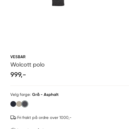
VESBAR
Wolcott polo
999,-
Velg
Velg farge:
Grå - Asphalt
farge
Fri frakt på ordre over 1000,-
Størrels
Få v