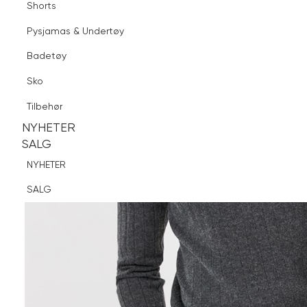
Shorts
Finn butikk
Pysjamas & Undertøy
Pysjamas & Undertøy
Sko
Badetøy
Tilbehør
Sko
NYHETER
SALG
Tilbehør
NYHETER
NYHETER
SALG
SALG
NYHETER
SALG