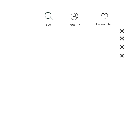
Logg inn
Favoritter
Søk
LUKK
LUKK
RASK LEVERING
GRATIS RETUR
30 DAGERS RETURRETT
LUKK
LUKK