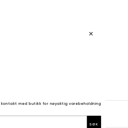
a kontakt med butikk for nøyaktig varebeholdning
30 DAGERS RETURRETT
SØK