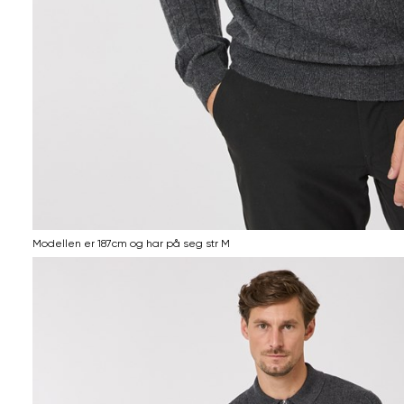
Modellen er 187cm og har på seg str M
Informasjon
om
modellhøyde
og
produkstørrelse