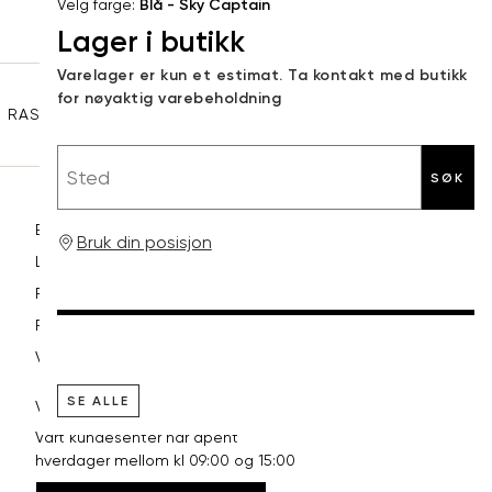
Velg farge:
Blå - Sky Captain
Lager i butikk
XXL
56
46
Sidebunn
Varelager er kun et estimat. Ta kontakt med butikk
3XL
58-60
48
for nøyaktig varebeholdning
RASK LEVERING
GRATIS RETUR
30 DAGERS RETURRETT
Sted
SØK
Betaling
Bruk din posisjon
Levering og frakt
Retur og bytte
Reklamasjon
Vilkår
SE ALLE
VI HJELPER DEG GJERNE!
Vårt kundesenter har åpent
hverdager mellom kl 09:00 og 15:00