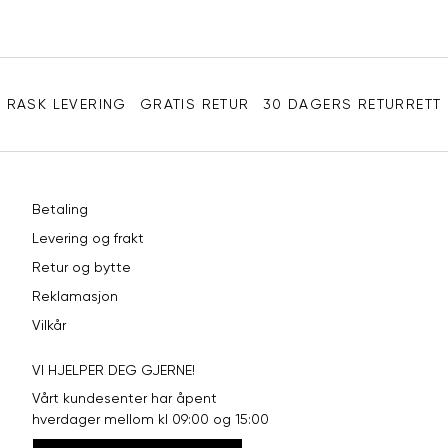
XXL
56
46
Sidebunn
3XL
58-60
48
RASK LEVERING
GRATIS RETUR
30 DAGERS RETURRETT
Betaling
Levering og frakt
Retur og bytte
Reklamasjon
Vilkår
VI HJELPER DEG GJERNE!
Vårt kundesenter har åpent
hverdager mellom kl 09:00 og 15:00