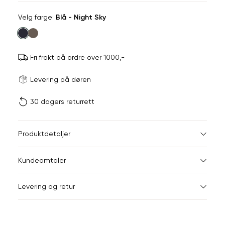
Velg
Velg farge:
Blå - Night Sky
farge
Fri frakt på ordre over 1000,-
Størrels
Få v
Levering på døren
30 dagers returrett
Vi gir beskjed hvis varen 
ønsket 
L
Størrelser
Klesstørrelser
Hal
Produktdetaljer
Din
S
44-46
38
Kundeomtaler
e-
post
M
48-50
40
Levering og retur
L
52
42
XL
54
44