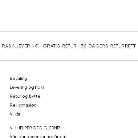
post
XL
54
44
XXL
56
46
Sidebunn
3XL
58-60
48
RASK LEVERING
GRATIS RETUR
30 DAGERS RETURRETT
Betaling
Levering og frakt
Retur og bytte
Reklamasjon
Vilkår
VI HJELPER DEG GJERNE!
Vårt kundesenter har åpent