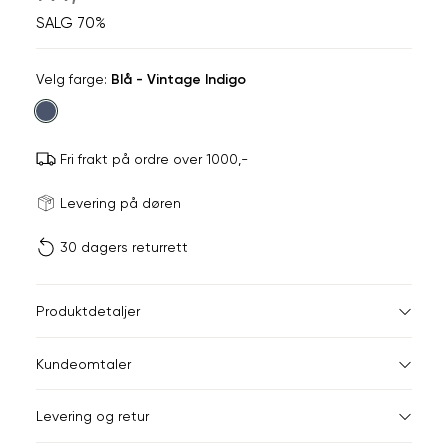
SALG 70%
Velg
Velg farge:
Blå - Vintage Indigo
farge
Fri frakt på ordre over 1000,-
Størrels
Få v
Levering på døren
30 dagers returrett
Vi gir beskjed hvis varen 
ønsket 
L
Størrelser
Klesstørrelser
Hal
Produktdetaljer
S
S
44-46
38
Kundeomtaler
M
48-50
40
Din
Levering og retur
e-
L
52
42