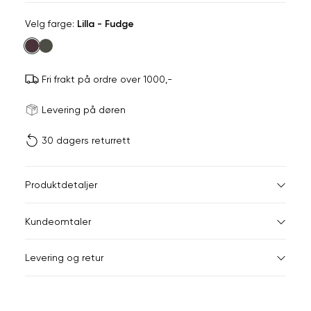
Velg
Velg farge:
Lilla - Fudge
farge
Fri frakt på ordre over 1000,-
Størrels
Få v
Levering på døren
30 dagers returrett
Vi gir beskjed hvis varen 
ønsket 
L
Størrelser
Klesstørrelser
Hal
Produktdetaljer
S
M
S
44-46
38
Kundeomtaler
M
48-50
40
Din
Levering og retur
e-
L
52
42
post
XL
54
44