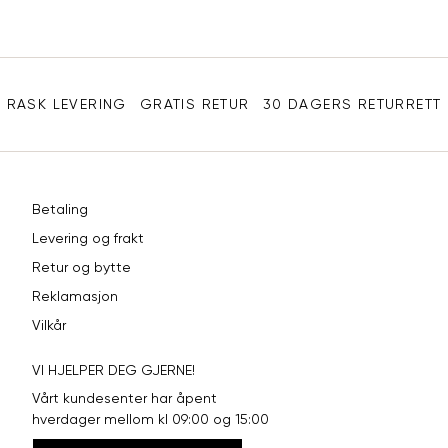
XXL
56
46
Sidebunn
3XL
58-60
48
RASK LEVERING
GRATIS RETUR
30 DAGERS RETURRETT
Betaling
Levering og frakt
Retur og bytte
Reklamasjon
Vilkår
VI HJELPER DEG GJERNE!
Vårt kundesenter har åpent
hverdager mellom kl 09:00 og 15:00