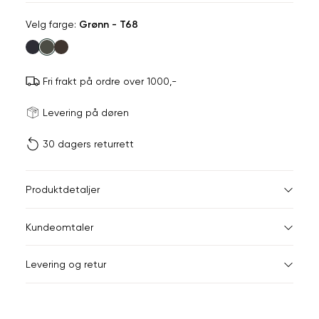
Velg
Velg farge:
Grønn - T68
farge
Fri frakt på ordre over 1000,-
Størrels
Få v
Levering på døren
30 dagers returrett
Vi gir beskjed hvis varen 
ønsket 
L
Størrelser
Klesstørrelser
Hal
Produktdetaljer
S
M
S
44-46
38
Kundeomtaler
M
48-50
40
Din
Levering og retur
e-
L
52
42
post
XL
54
44