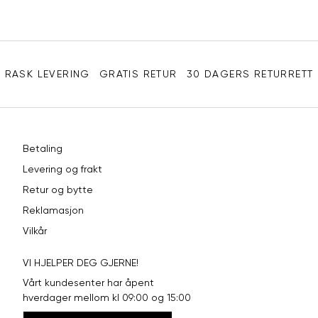
XXL
56
46
Sidebunn
3XL
58-60
48
RASK LEVERING
GRATIS RETUR
30 DAGERS RETURRETT
Betaling
Levering og frakt
Retur og bytte
Reklamasjon
Vilkår
VI HJELPER DEG GJERNE!
Vårt kundesenter har åpent
hverdager mellom kl 09:00 og 15:00