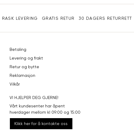
Sidebunn
3XL
58-60
48
RASK LEVERING
GRATIS RETUR
30 DAGERS RETURRETT
Betaling
Levering og frakt
Retur og bytte
Reklamasjon
Vilkår
VI HJELPER DEG GJERNE!
Vårt kundesenter har åpent
hverdager mellom kl 09:00 og 15:00
Klikk her for å kontakte oss