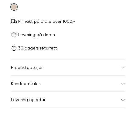
farge
Fri frakt på ordre over 1000,-
Størrels
Få v
Levering på døren
30 dagers returrett
Vi gir beskjed hvis varen 
ønsket 
L
Størrelser
Klesstørrelser
Hal
Produktdetaljer
S
M
S
44-46
38
Kundeomtaler
M
48-50
40
Din
Levering og retur
e-
L
52
42
post
XL
54
44
XXL
56
46