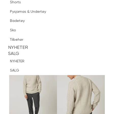
Shorts
Finn butikk
Pysjamas & Undertøy
Pysjamas & Undertøy
Sko
Badetøy
Tilbehør
Logg inn
Favoritter
Søk
Sko
NYHETER
SALG
Tilbehør
NYHETER
NYHETER
SALG
SALG
NYHETER
SALG