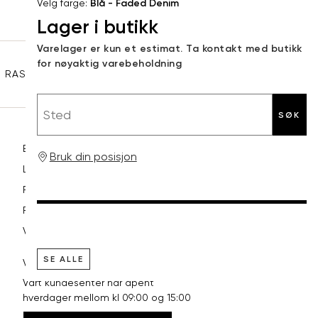
Velg farge:
Blå - Faded Denim
Lager i butikk
32"
86,5
Sidebunn
Varelager er kun et estimat. Ta kontakt med butikk
33"
89
for nøyaktig varebeholdning
RASK LEVERING
GRATIS RETUR
30 DAGERS RETURRETT
34"
91,5
Sted
36"
96,5
SØK
38"
101,5
Betaling
Bruk din posisjon
Levering og frakt
40"
106,5
Retur og bytte
Reklamasjon
Vilkår
SE ALLE
VI HJELPER DEG GJERNE!
Vårt kundesenter har åpent
hverdager mellom kl 09:00 og 15:00