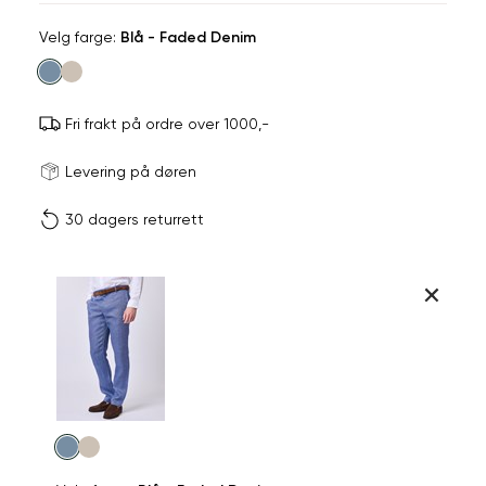
Velg
Velg farge:
Blå - Faded Denim
farge
Fri frakt på ordre over 1000,-
Størrels
Få v
Levering på døren
30 dagers returrett
Vi gir beskjed hvis varen 
ønsket 
L
Midjemål i tommer
Midjemå
Produktdetaljer
S
M
28"
76,5
Kundeomtaler
29"
79
Din
Levering og retur
e-
30"
81,5
Velg
post
farge
31"
84