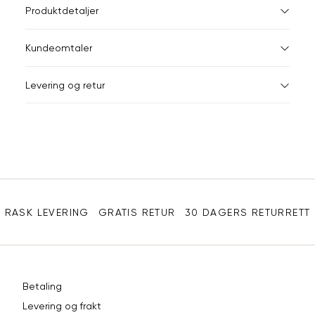
L
Størrelser
Klesstørrelser
Br
Produktdetaljer
XS
S
XS
34
78
Kundeomtaler
S
36
82
XXL
Levering og retur
M
38
86
Din
L
40
90
e-
XL
42
94
post
Sidebunn
XXL
44
98
RASK LEVERING
GRATIS RETUR
30 DAGERS RETURRETT
Betaling
Levering og frakt