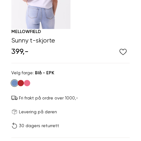
MELLOWFIELD
Sunny t-skjorte
399,-
Velg
Velg farge:
Blå - EPK
farge
Fri frakt på ordre over 1000,-
Størrels
Få v
Levering på døren
30 dagers returrett
Vi gir beskjed hvis varen 
ønsket 