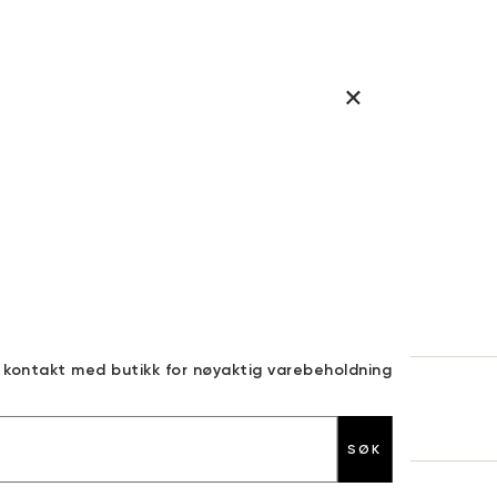
a kontakt med butikk for nøyaktig varebeholdning
30 DAGERS RETURRETT
SØK