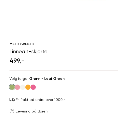
MELLOWFIELD
Linnea t-skjorte
499,-
Velg
Velg farge:
Grønn - Leaf Green
farge
Fri frakt på ordre over 1000,-
Størrels
Få v
Levering på døren