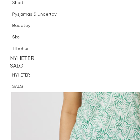
Shorts
Finn butikk
Pysjamas & Undertøy
Pysjamas & Undertøy
Sko
Badetøy
Tilbehør
Sko
NYHETER
SALG
Tilbehør
NYHETER
NYHETER
SALG
SALG
NYHETER
SALG