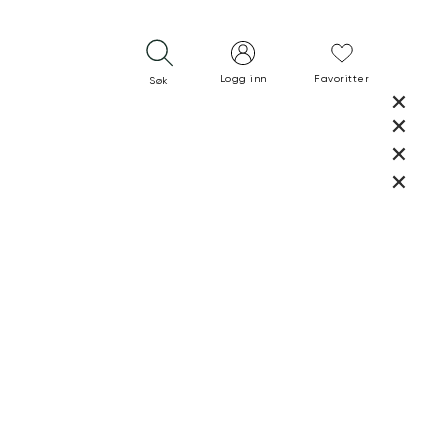
Logg inn
Favoritter
Søk
LUKK
LUKK
RASK LEVERING
GRATIS RETUR
30 DAGERS RETURRETT
LUKK
LUKK