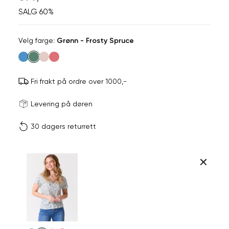
SALG 60%
Velg
Velg farge:
Grønn - Frosty Spruce
farge
Fri frakt på ordre over 1000,-
Størrels
Få v
Levering på døren
30 dagers returrett
Vi gir beskjed hvis varen 
ønsket 
L
Størrelser
Klesstørrelser
Br
Produktdetaljer
M
L
XS
34
78
Kundeomtaler
S
36
82
Din
Levering og retur
e-
M
38
86