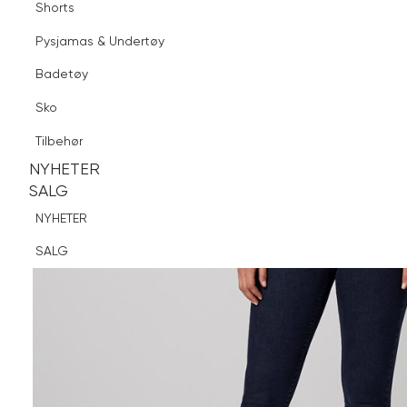
Shorts
Finn butikk
Pysjamas & Undertøy
Pysjamas & Undertøy
Sko
Badetøy
Tilbehør
Sko
NYHETER
SALG
Tilbehør
NYHETER
NYHETER
SALG
SALG
NYHETER
SALG