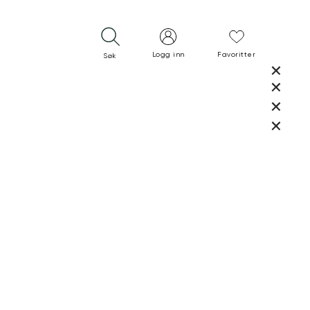
Logg inn
Favoritter
Søk
LUKK
LUKK
RASK LEVERING
GRATIS RETUR
30 DAGERS RETURRETT
LUKK
LUKK