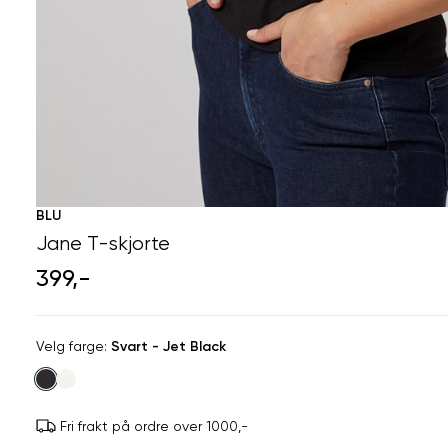
BLU
Jane T-skjorte
399,-
Velg
Velg farge:
Svart - Jet Black
farge
Fri frakt på ordre over 1000,-