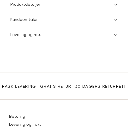
L
Størrelser
Klesstørrelser
Br
Produktdetaljer
L
XL
XS
34
78
Kundeomtaler
S
36
82
Din
Levering og retur
e-
M
38
86
post
L
40
90
XL
42
94
Sidebunn
XXL
44
98
RASK LEVERING
GRATIS RETUR
30 DAGERS RETURRETT
Betaling
Levering og frakt