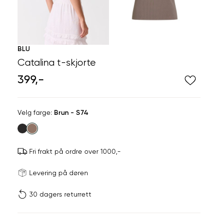
BLU
Catalina t-skjorte
399,-
Velg
Velg farge:
Brun - S74
farge
Fri frakt på ordre over 1000,-
Størrels
Få v
Levering på døren
30 dagers returrett
Vi gir beskjed hvis varen 
ønsket 