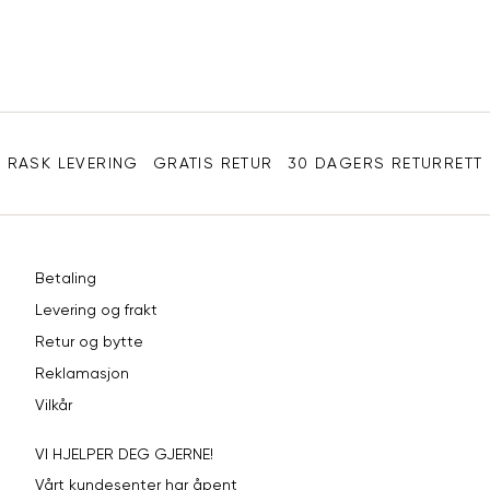
Din
L
40
90
e-
XL
42
94
post
Sidebunn
XXL
44
98
RASK LEVERING
GRATIS RETUR
30 DAGERS RETURRETT
Betaling
Levering og frakt
Retur og bytte
Reklamasjon
Vilkår
VI HJELPER DEG GJERNE!
Vårt kundesenter har åpent