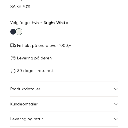
SALG 70%
Velg
Velg farge:
Hvit - Bright White
farge
Fri frakt på ordre over 1000,-
Størrels
Få v
Levering på døren
30 dagers returrett
Vi gir beskjed hvis varen 
ønsket 
L
Størrelser
Klesstørrelser
Br
Produktdetaljer
XS
S
XS
34
78
Kundeomtaler
S
36
82
XXL
Levering og retur
M
38
86