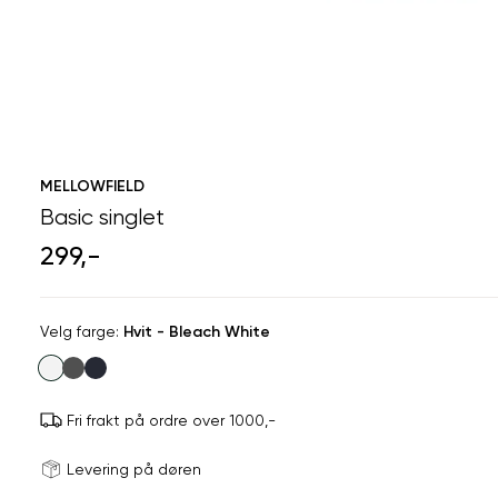
MELLOWFIELD
Basic singlet
299,-
Velg
Velg farge:
Hvit - Bleach White
farge
Fri frakt på ordre over 1000,-
Størrels
Få v
Levering på døren