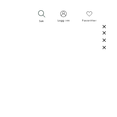
Logg inn
Favoritter
Søk
LUKK
LUKK
RASK LEVERING
GRATIS RETUR
30 DAGERS RETURRETT
LUKK
LUKK