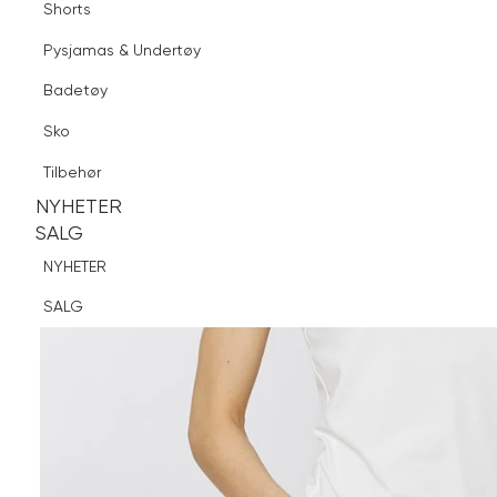
Shorts
Finn butikk
Pysjamas & Undertøy
Pysjamas & Undertøy
Sko
Badetøy
Tilbehør
Sko
NYHETER
SALG
Tilbehør
NYHETER
NYHETER
SALG
SALG
NYHETER
SALG