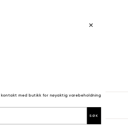
a kontakt med butikk for nøyaktig varebeholdning
30 DAGERS RETURRETT
SØK