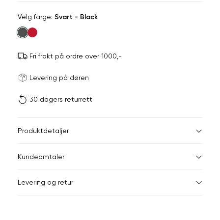
Velg
Velg farge:
Svart - Black
farge
Fri frakt på ordre over 1000,-
Størrels
Få v
Levering på døren
30 dagers returrett
Vi gir beskjed hvis varen 
ønsket 
L
Størrelser
Klesstørrelser
Br
Produktdetaljer
XS
S
XS
34
78
Kundeomtaler
S
36
82
XXL
Levering og retur
M
38
86
Din
L
40
90