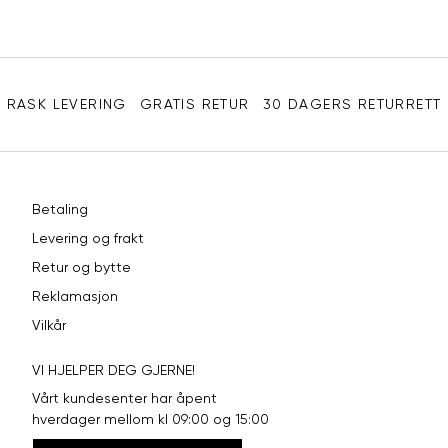
e-
XL
42
94
post
Sidebunn
XXL
44
98
RASK LEVERING
GRATIS RETUR
30 DAGERS RETURRETT
Betaling
Levering og frakt
Retur og bytte
Reklamasjon
Vilkår
VI HJELPER DEG GJERNE!
Vårt kundesenter har åpent
hverdager mellom kl 09:00 og 15:00