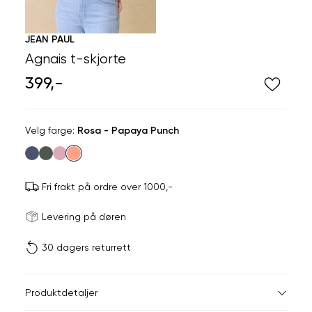
JEAN PAUL
Agnais t-skjorte
399,-
Velg
Velg farge:
Rosa - Papaya Punch
farge
Fri frakt på ordre over 1000,-
Størrels
Få v
Levering på døren
30 dagers returrett
Vi gir beskjed hvis varen 
ønsket 
L
Størrelser
Klesstørrelser
Br
Produktdetaljer