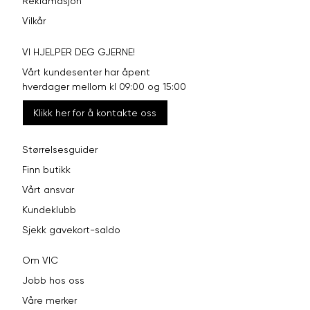
Reklamasjon
Vilkår
VI HJELPER DEG GJERNE!
Vårt kundesenter har åpent
hverdager mellom kl 09:00 og 15:00
Klikk her for å kontakte oss
Størrelsesguider
Finn butikk
Vårt ansvar
Kundeklubb
Sjekk gavekort-saldo
Om VIC
Jobb hos oss
Våre merker