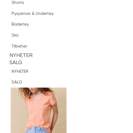
Shorts
Finn butikk
Pysjamas & Undertøy
Pysjamas & Undertøy
Sko
Badetøy
Tilbehør
Logg inn
Favoritter
Søk
Sko
NYHETER
SALG
Tilbehør
NYHETER
NYHETER
SALG
SALG
NYHETER
SALG