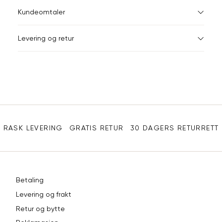
XS
S
XS
34
78
Kundeomtaler
S
36
82
XXL
Levering og retur
M
38
86
Din
L
40
90
e-
XL
42
94
post
Sidebunn
XXL
44
98
RASK LEVERING
GRATIS RETUR
30 DAGERS RETURRETT
Betaling
Levering og frakt
Retur og bytte