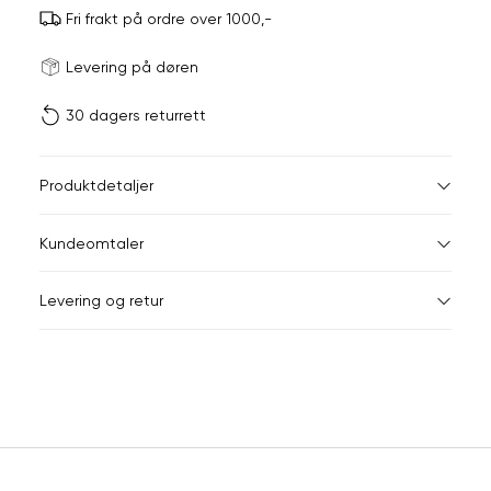
Fri frakt på ordre over 1000,-
Størrels
Få v
Levering på døren
30 dagers returrett
Vi gir beskjed hvis varen 
ønsket 
L
Produktdetaljer
ONESIZE
Kundeomtaler
Din
Levering og retur
e-
post
Sidebunn