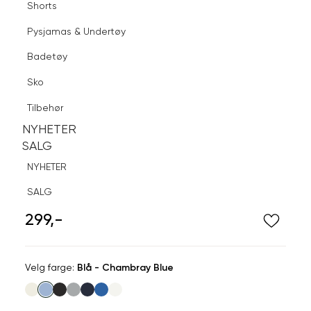
Shorts
Finn butikk
Pysjamas & Undertøy
Pysjamas & Undertøy
Sko
Badetøy
Tilbehør
Logg inn
Favoritter
Søk
Sko
NYHETER
SALG
Tilbehør
NYHETER
NYHETER
SALG
SALG
NYHETER
DARK
SALG
Vevet vennskaps armbånd
299,-
Velg
Velg farge:
Blå - Chambray Blue
farge