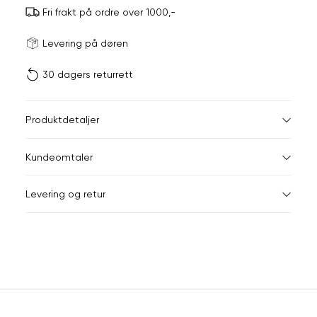
Fri frakt på ordre over 1000,-
Størrels
Få v
Levering på døren
30 dagers returrett
Vi gir beskjed hvis varen 
ønsket 
L
Produktdetaljer
ONESIZE
Kundeomtaler
Din
Levering og retur
e-
post
Sidebunn