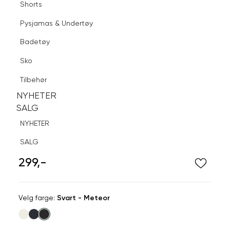
Shorts
Finn butikk
Pysjamas & Undertøy
Pysjamas & Undertøy
Sko
Badetøy
Tilbehør
Logg inn
Favoritter
Søk
Sko
NYHETER
SALG
Tilbehør
NYHETER
NYHETER
SALG
SALG
NYHETER
DARK
SALG
Vennskapsarmbånd med nagler
299,-
Velg
Velg farge:
Svart - Meteor
farge