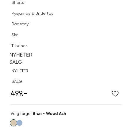
Shorts
Finn butikk
Pysjamas & Undertøy
Pysjamas & Undertøy
Sko
Badetøy
Tilbehør
Logg inn
Favoritter
Søk
Sko
NYHETER
SALG
Tilbehør
NYHETER
NYHETER
SALG
SALG
NYHETER
DARK
SALG
Sminkepung i fløyel. Stor
499,-
Velg
Velg farge:
Brun - Wood Ash
farge