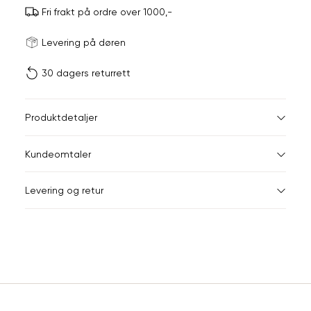
Fri frakt på ordre over 1000,-
Størrels
Få v
Levering på døren
30 dagers returrett
Vi gir beskjed hvis varen 
ønsket 
L
Produktdetaljer
ONESIZE
Kundeomtaler
Din
Levering og retur
e-
post
Sidebunn