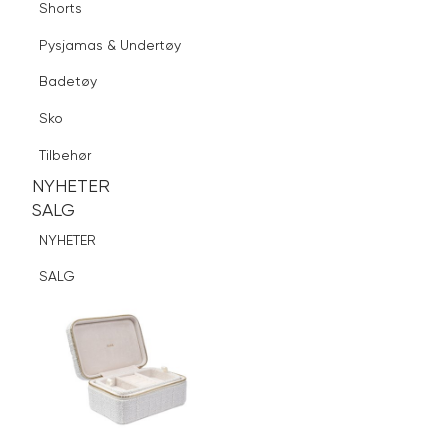
Shorts
Finn butikk
Pysjamas & Undertøy
Pysjamas & Undertøy
Sko
Badetøy
Tilbehør
Logg inn
Favoritter
Søk
Sko
NYHETER
SALG
Tilbehør
NYHETER
NYHETER
SALG
SALG
NYHETER
SALG