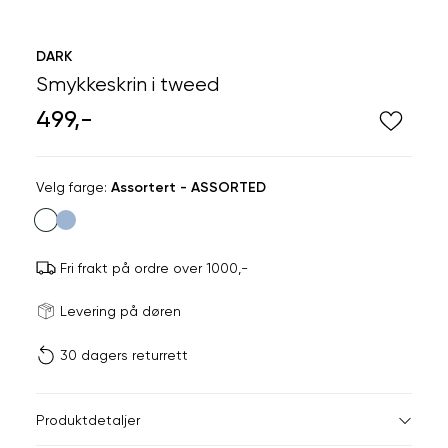
DARK
Smykkeskrin i tweed
499,-
Velg
Velg farge:
Assortert - ASSORTED
farge
Fri frakt på ordre over 1000,-
Størrels
Få v
Levering på døren
30 dagers returrett
Vi gir beskjed hvis varen 
ønsket 
L
Produktdetaljer