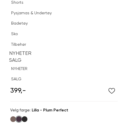
Shorts
Finn butikk
Pysjamas & Undertøy
Pysjamas & Undertøy
Sko
Badetøy
Tilbehør
Logg inn
Favoritter
Søk
Sko
NYHETER
SALG
Tilbehør
NYHETER
NYHETER
SALG
SALG
NYHETER
BLU
SALG
Sofie merinoskjerf
399,-
Velg
Velg farge:
Lilla - Plum Perfect
farge