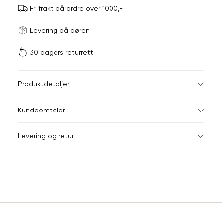
Fri frakt på ordre over 1000,-
Størrels
Få v
Levering på døren
30 dagers returrett
Vi gir beskjed hvis varen 
ønsket 
L
Produktdetaljer
Din
Kundeomtaler
e-
post
Levering og retur
Sidebunn