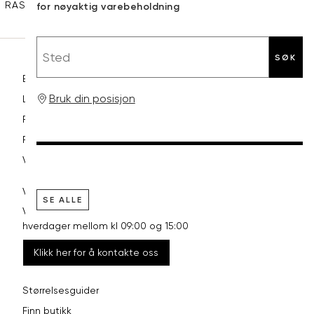
RASK LEVERING
GRATIS RETUR
30 DAGERS RETURRETT
for nøyaktig varebeholdning
Sted
SØK
Betaling
Bruk din posisjon
Levering og frakt
Retur og bytte
Reklamasjon
Vilkår
VI HJELPER DEG GJERNE!
SE ALLE
Vårt kundesenter har åpent
hverdager mellom kl 09:00 og 15:00
Klikk her for å kontakte oss
Størrelsesguider
Finn butikk