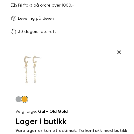
Fri frakt på ordre over 1000,-
Størrels
Få v
Levering på døren
30 dagers returrett
Vi gir beskjed hvis varen 
ønsket 
L
Produktdetaljer
ONESIZE
Kundeomtaler
Din
Levering og retur
e-
post
Velg
farge
Velg farge:
Gul - Old Gold
Lager i butikk
Sidebunn
Varelager er kun et estimat. Ta kontakt med butikk