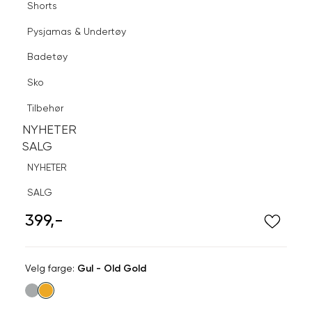
Shorts
Finn butikk
Pysjamas & Undertøy
Pysjamas & Undertøy
Sko
Badetøy
Tilbehør
Logg inn
Favoritter
Søk
Sko
NYHETER
SALG
Tilbehør
NYHETER
NYHETER
SALG
SALG
NYHETER
SNÖ OF SWEDEN
SALG
Seine Oval Pendant Ear
399,-
Velg
Velg farge:
Gul - Old Gold
farge