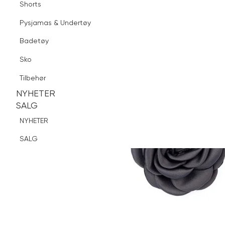
Shorts
Finn butikk
Pysjamas & Undertøy
Pysjamas & Undertøy
Sko
Badetøy
Tilbehør
Sko
NYHETER
SALG
Tilbehør
NYHETER
NYHETER
SALG
SALG
NYHETER
SALG