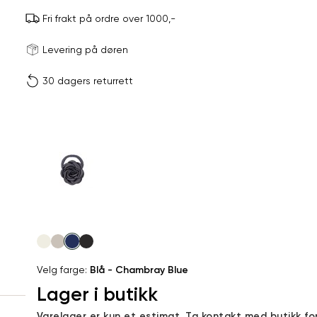
Fri frakt på ordre over 1000,-
Størrels
Få v
Levering på døren
30 dagers returrett
Vi gir beskjed hvis varen 
ønsket 
L
Produktdetaljer
ONESIZE
Kundeomtaler
Din
Levering og retur
e-
post
Velg
farge
Velg farge:
Blå - Chambray Blue
Lager i butikk
Sidebunn
Varelager er kun et estimat. Ta kontakt med butikk fo