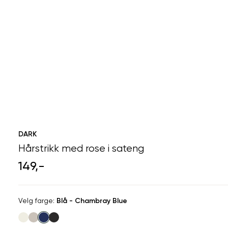
DARK
Hårstrikk med rose i sateng
149,-
Velg
Velg farge:
Blå - Chambray Blue
farge