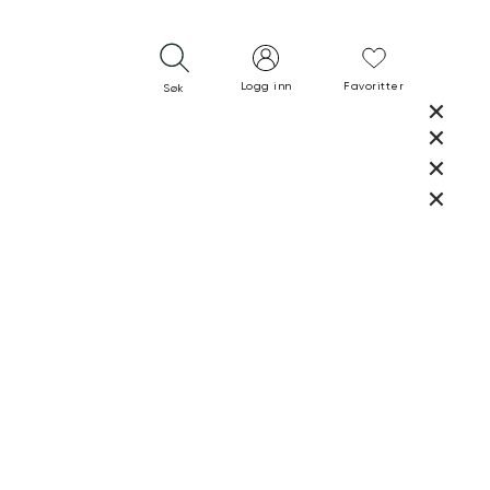
Logg inn
Favoritter
Søk
LUKK
LUKK
RASK LEVERING
GRATIS RETUR
30 DAGERS RETURRETT
LUKK
LUKK