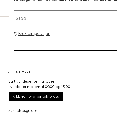
RASK LEVERING
Sted
Betaling
Bruk din posisjon
Levering og frakt
Retur og bytte
Reklamasjon
Vilkår
SE ALLE
VI HJELPER DEG GJERNE!
Vårt kundesenter har åpent
hverdager mellom kl 09:00 og 15:00
Klikk her for å kontakte oss
Størrelsesguider