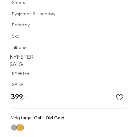
Shorts
Finn butikk
Pysjamas & Undertøy
Pysjamas & Undertøy
Sko
Badetøy
Tilbehør
Logg inn
Favoritter
Søk
Sko
NYHETER
SALG
Tilbehør
NYHETER
NYHETER
SALG
SALG
NYHETER
SNÖ OF SWEDEN
SALG
Row Small Chain Neck 45 Cm
399,-
Velg
Velg farge:
Gul - Old Gold
farge