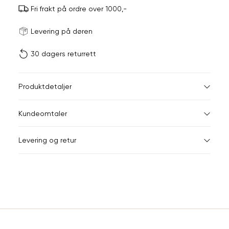
Fri frakt på ordre over 1000,-
Størrels
Få v
Levering på døren
30 dagers returrett
Vi gir beskjed hvis varen 
ønsket 
L
Produktdetaljer
ONESIZE
Kundeomtaler
Din
Levering og retur
e-
post
Sidebunn