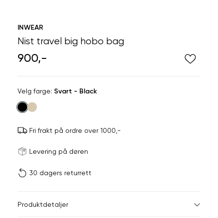
INWEAR
Nist travel big hobo bag
900,-
Velg
Velg farge:
Svart - Black
farge
Fri frakt på ordre over 1000,-
Størrels
Få v
Levering på døren
30 dagers returrett
Vi gir beskjed hvis varen 
ønsket 
L
Produktdetaljer