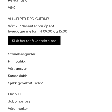
Reklamasjon
Vilkår
VI HJELPER DEG GJERNE!
Vårt kundesenter har åpent
hverdager mellom kl 09:00 og 15:00
Klikk her for å kontakte oss
Størrelsesguider
Finn butikk
Vårt ansvar
Kundeklubb
Sjekk gavekort-saldo
Om VIC
Jobb hos oss
Våre merker