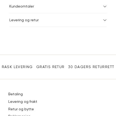
ONESIZE
Kundeomtaler
Din
Levering og retur
e-
post
Sidebunn
RASK LEVERING
GRATIS RETUR
30 DAGERS RETURRETT
Betaling
Levering og frakt
Retur og bytte