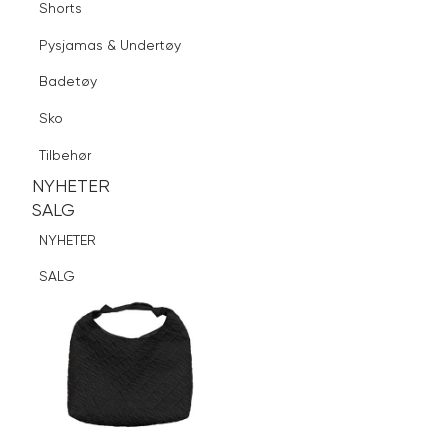
Shorts
Finn butikk
Pysjamas & Undertøy
Pysjamas & Undertøy
Sko
Badetøy
Tilbehør
Logg inn
Favoritter
Søk
Sko
NYHETER
SALG
Tilbehør
NYHETER
NYHETER
SALG
SALG
NYHETER
SALG