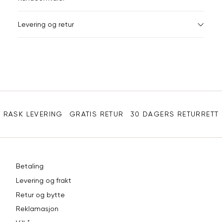
Din
Levering og retur
e-
post
Sidebunn
RASK LEVERING
GRATIS RETUR
30 DAGERS RETURRETT
Betaling
Levering og frakt
Retur og bytte
Reklamasjon