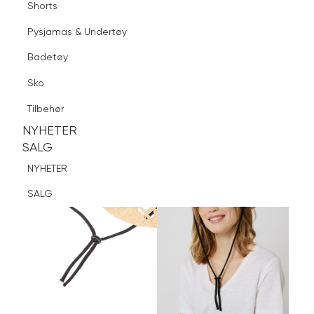
Shorts
Finn butikk
Pysjamas & Undertøy
Pysjamas & Undertøy
Sko
Badetøy
Tilbehør
Logg inn
Favoritter
Søk
Sko
NYHETER
SALG
Tilbehør
NYHETER
NYHETER
SALG
SALG
NYHETER
SALG