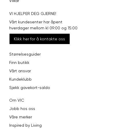
Vilkår
VI HJELPER DEG GJERNE!
Vårt kundesenter har åpent
hverdager mellom kl 09:00 og 15:00
Klikk her for å kontakte oss
Størrelsesguider
Finn butikk
Vårt ansvar
Kundeklubb
Sjekk gavekort-saldo
Om VIC
Jobb hos oss
Våre merker
Inspired by Living