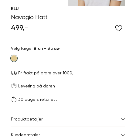
BLU
Navagio Hatt
499,-
Velg
Velg farge:
Brun - Straw
farge
Fri frakt på ordre over 1000,-
Størrels
Få v
Levering på døren
30 dagers returrett
Vi gir beskjed hvis varen 
ønsket 
L
Produktdetaljer
ONESIZE
Kundeomtaler