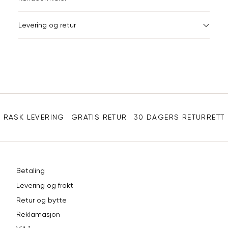
e-
post
Levering og retur
Sidebunn
RASK LEVERING
GRATIS RETUR
30 DAGERS RETURRETT
Betaling
Levering og frakt
Retur og bytte
Reklamasjon