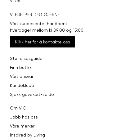
Vilkår
VI HJELPER DEG GJERNE!
Vårt kundesenter har åpent
hverdager mellom kl 09:00 og 15:00
Klikk her for å kontakte oss
Størrelsesguider
Finn butikk
Vårt ansvar
Kundeklubb
Sjekk gavekort-saldo
Om VIC
Jobb hos oss
Våre merker
Inspired by Living