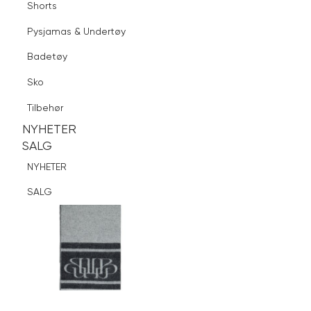
Shorts
Finn butikk
Pysjamas & Undertøy
Pysjamas & Undertøy
Sko
Badetøy
Tilbehør
Logg inn
Favoritter
Søk
Sko
NYHETER
SALG
Tilbehør
NYHETER
NYHETER
SALG
SALG
NYHETER
SALG