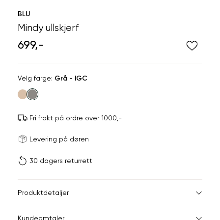
BLU
Mindy ullskjerf
699,-
Velg
Velg farge:
Grå - IGC
farge
Fri frakt på ordre over 1000,-
Størrels
Få v
Levering på døren
30 dagers returrett
Vi gir beskjed hvis varen 
ønsket 
L
Produktdetaljer
Din
Kundeomtaler