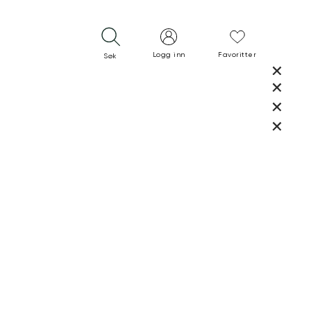
Logg inn
Favoritter
Søk
LUKK
LUKK
RASK LEVERING
GRATIS RETUR
30 DAGERS RETURRETT
LUKK
LUKK