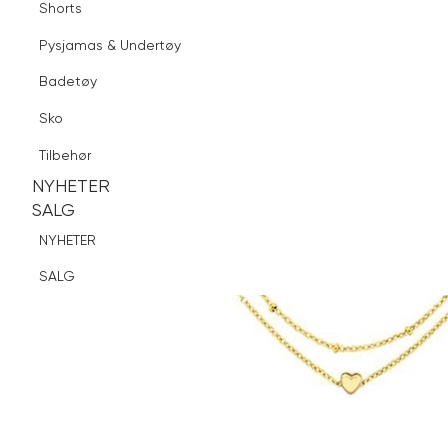
Shorts
Finn butikk
Pysjamas & Undertøy
Pysjamas & Undertøy
Sko
Badetøy
Tilbehør
Sko
NYHETER
SALG
Tilbehør
NYHETER
NYHETER
SALG
SALG
NYHETER
SALG