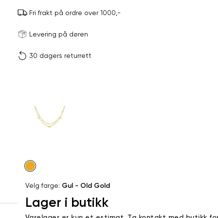
Fri frakt på ordre over 1000,-
Størrels
Få v
Levering på døren
30 dagers returrett
Vi gir beskjed hvis varen 
ønsket 
L
Produktdetaljer
40
Kundeomtaler
Din
Levering og retur
e-
post
Velg
farge
Velg farge:
Gul - Old Gold
Lager i butikk
Sidebunn
Varelager er kun et estimat. Ta kontakt med butikk fo