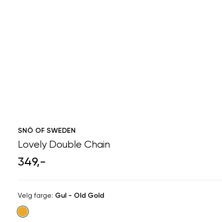
SNÖ OF SWEDEN
Lovely Double Chain
349,-
Velg
Velg farge:
Gul - Old Gold
farge