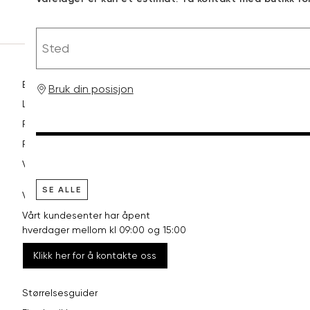
RASK LEVERING
Sted
Betaling
Bruk din posisjon
Levering og frakt
Retur og bytte
Reklamasjon
Vilkår
SE ALLE
VI HJELPER DEG GJERNE!
Vårt kundesenter har åpent
hverdager mellom kl 09:00 og 15:00
Klikk her for å kontakte oss
Størrelsesguider