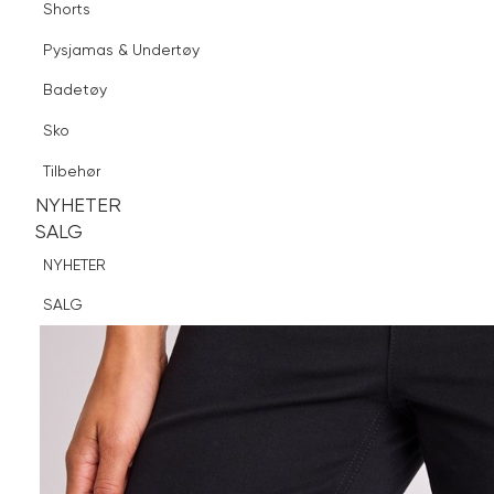
Shorts
Finn butikk
Pysjamas & Undertøy
Pysjamas & Undertøy
Sko
Badetøy
Tilbehør
Sko
NYHETER
SALG
Tilbehør
NYHETER
NYHETER
SALG
SALG
NYHETER
SALG