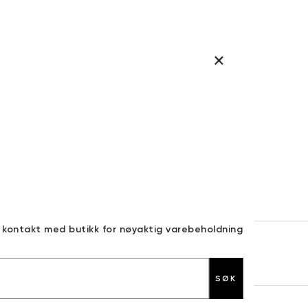
a kontakt med butikk for nøyaktig varebeholdning
30 DAGERS RETURRETT
SØK