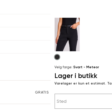
kommer tilbake på lager. Velg
størrelse:
UKK
SEND
Velg
farge
Velg farge:
Svart - Meteor
Lager i butikk
Varelager er kun et estimat. T
GRATIS RETUR
Sted