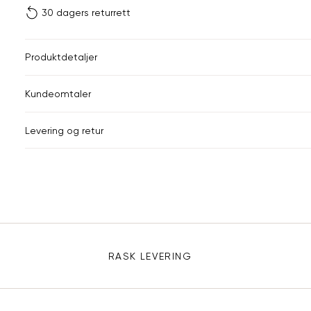
30 dagers returrett
Vi gir beskjed hvis varen 
ønsket 
L
Produktdetaljer
85
Kundeomtaler
Din
Levering og retur
e-
post
Sidebunn
RASK LEVERING