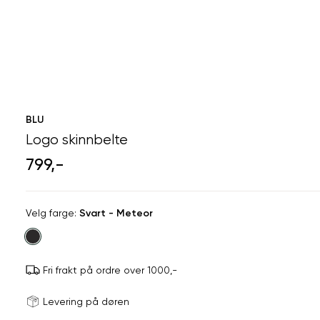
BLU
Logo skinnbelte
799,-
Velg
Velg farge:
Svart - Meteor
farge
Fri frakt på ordre over 1000,-
Størrels
Få v
Levering på døren