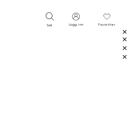
Logg inn
Favoritter
Søk
LUKK
LUKK
RASK LEVERING
GRATIS RETUR
30 DAGERS RETURRETT
LUKK
LUKK