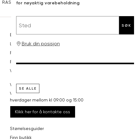
RASK LEVERING
GRATIS RETUR
30 DAGERS RETURRETT
for nøyaktig varebeholdning
Sted
SØK
Betaling
Bruk din posisjon
Levering og frakt
Retur og bytte
Reklamasjon
Vilkår
VI HJELPER DEG GJERNE!
SE ALLE
Vårt kundesenter har åpent
hverdager mellom kl 09:00 og 15:00
Klikk her for å kontakte oss
Størrelsesguider
Finn butikk