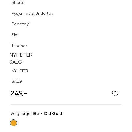
Shorts
Finn butikk
Pysjamas & Undertøy
Pysjamas & Undertøy
Sko
Badetøy
Tilbehør
Logg inn
Favoritter
Søk
Sko
NYHETER
SALG
Tilbehør
NYHETER
NYHETER
SALG
SALG
NYHETER
SNÖ OF SWEDEN
SALG
Line ørering med perler
249,-
Velg
Velg farge:
Gul - Old Gold
farge