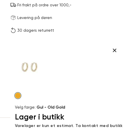
Fri frakt på ordre over 1000,-
Størrels
Få v
Levering på døren
30 dagers returrett
Vi gir beskjed hvis varen 
ønsket 
L
Produktdetaljer
ONESIZE
Kundeomtaler
Din
Levering og retur
e-
post
Velg
farge
Velg farge:
Gul - Old Gold
Lager i butikk
Sidebunn
Varelager er kun et estimat. Ta kontakt med butikk