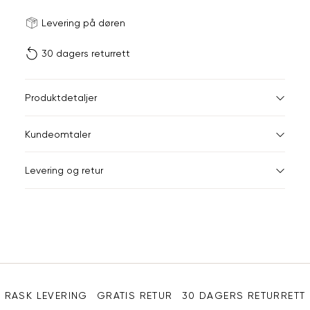
Størrels
Få v
Levering på døren
30 dagers returrett
Vi gir beskjed hvis varen 
ønsket 
L
Produktdetaljer
ONESIZE
Kundeomtaler
Din
Levering og retur
e-
post
Sidebunn
RASK LEVERING
GRATIS RETUR
30 DAGERS RETURRETT