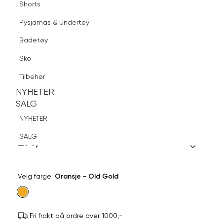
Shorts
Finn butikk
Pysjamas & Undertøy
Pysjamas & Undertøy
Sko
Badetøy
Tilbehør
Logg inn
Favoritter
Søk
Sko
NYHETER
SALG
Tilbehør
NYHETER
NYHETER
SALG
SALG
SNÖ OF SWEDEN
NYHETER
Liddy Pin Ear
SALG
299,-
Velg
Velg farge:
Oransje - Old Gold
farge
Fri frakt på ordre over 1000,-