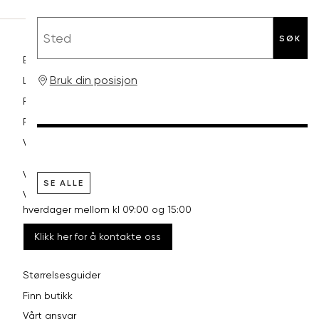
Sted
SØK
Betaling
Bruk din posisjon
Levering og frakt
Retur og bytte
Reklamasjon
Vilkår
VI HJELPER DEG GJERNE!
SE ALLE
Vårt kundesenter har åpent
hverdager mellom kl 09:00 og 15:00
Klikk her for å kontakte oss
Størrelsesguider
Finn butikk
Vårt ansvar