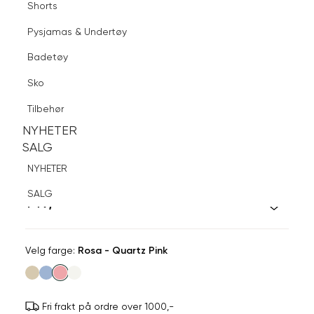
Shorts
Finn butikk
Pysjamas & Undertøy
Pysjamas & Undertøy
Sko
Badetøy
Tilbehør
Logg inn
Favoritter
Søk
Sko
NYHETER
SALG
Tilbehør
NYHETER
NYHETER
SALG
SALG
DARK
NYHETER
Heart Bag Charm
SALG
149,-
Velg
Velg farge:
Rosa - Quartz Pink
farge
Fri frakt på ordre over 1000,-