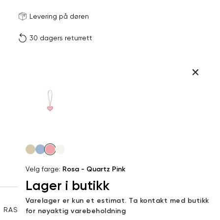
Størrels
Få v
Levering på døren
30 dagers returrett
Vi gir beskjed hvis varen 
ønsket 
L
Produktdetaljer
ONESIZE
Kundeomtaler
Din
Levering og retur
e-
post
Velg
farge
Velg farge:
Rosa - Quartz Pink
Lager i butikk
Sidebunn
Varelager er kun et estimat. Ta kontakt med butikk
RASK LEVERING
GRATIS RETUR
30 DAGERS RETURRETT
for nøyaktig varebeholdning