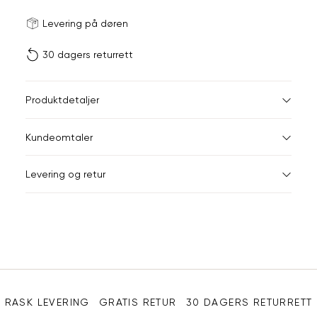
Størrels
Få v
Levering på døren
30 dagers returrett
Vi gir beskjed hvis varen 
ønsket 
L
Produktdetaljer
ONESIZE
Kundeomtaler
Din
Levering og retur
e-
post
Sidebunn
RASK LEVERING
GRATIS RETUR
30 DAGERS RETURRETT