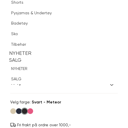
Shorts
Finn butikk
Pysjamas & Undertøy
Pysjamas & Undertøy
Sko
Badetøy
Tilbehør
Logg inn
Favoritter
Søk
Sko
NYHETER
SALG
Tilbehør
NYHETER
NYHETER
SALG
SALG
DARK
NYHETER
Hårstrikk kombo 3 pk
SALG
199,-
Velg
Velg farge:
Svart - Meteor
farge
Fri frakt på ordre over 1000,-