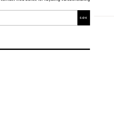
30 DAGERS RETURRETT
SØK