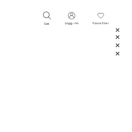
Logg inn
Favoritter
Søk
LUKK
LUKK
RASK LEVERING
GRATIS RETUR
30 DAGERS RETURRETT
LUKK
LUKK