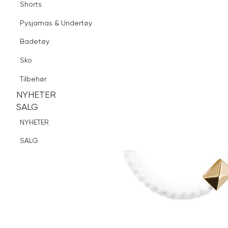
Shorts
Finn butikk
Pysjamas & Undertøy
Pysjamas & Undertøy
Sko
Badetøy
Tilbehør
Sko
NYHETER
SALG
Tilbehør
NYHETER
NYHETER
SALG
SALG
NYHETER
SALG