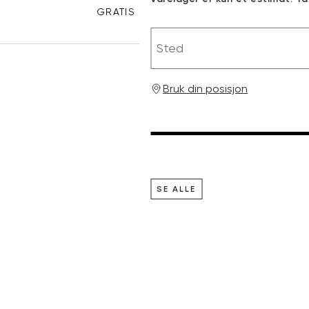
GRATIS RETUR
Sted
Bruk din posisjon
SE ALLE