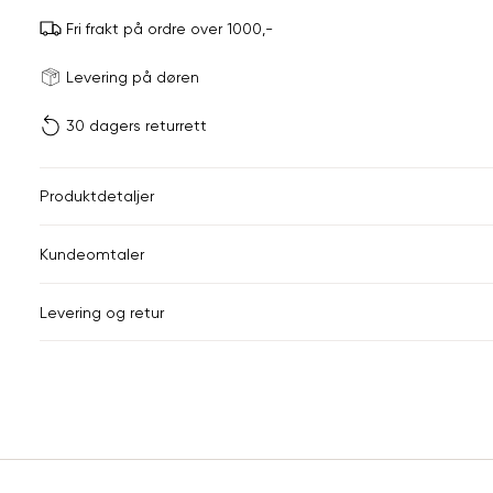
Fri frakt på ordre over 1000,-
Størrels
Få v
Levering på døren
30 dagers returrett
Vi gir beskjed hvis varen 
ønsket 
L
Produktdetaljer
ONESIZE
Kundeomtaler
Din
Levering og retur
e-
post
Sidebunn