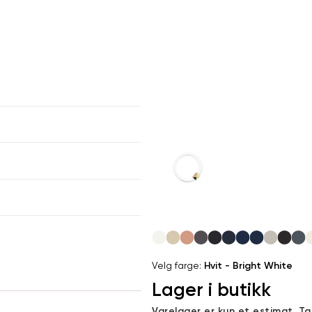
er
arsel
kommer tilbake på lager. Velg
størrelse:
UKK
SEND
Velg
farge
Velg farge:
Hvit - Bright White
Lager i butikk
Varelager er kun et estimat. T