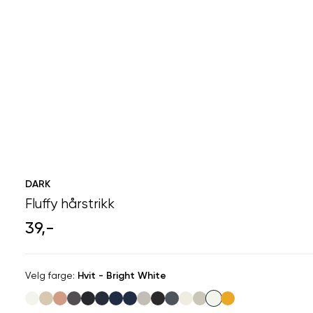
DARK
Fluffy hårstrikk
39,-
Velg
Velg farge:
Hvit - Bright White
farge