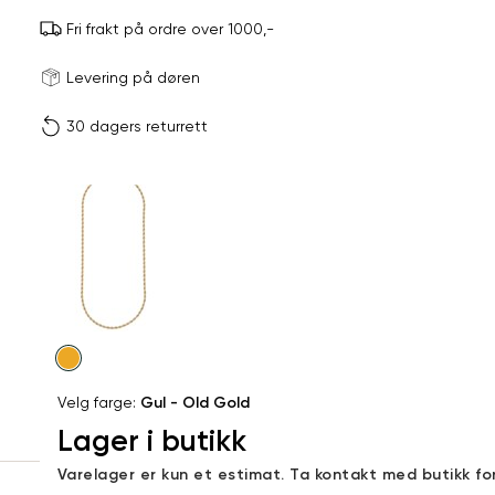
Fri frakt på ordre over 1000,-
Størrels
Få v
Levering på døren
30 dagers returrett
Vi gir beskjed hvis varen 
ønsket 
L
Produktdetaljer
ONESIZE
Kundeomtaler
Din
Levering og retur
e-
Velg
post
farge
Velg farge:
Gul - Old Gold
Lager i butikk
Sidebunn
Varelager er kun et estimat. Ta kontakt med butikk fo