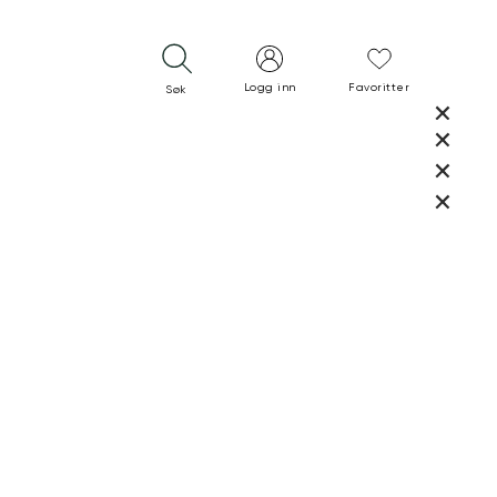
Logg inn
Favoritter
Søk
LUKK
LUKK
RASK LEVERING
GRATIS RETUR
30 DAGERS RETURRETT
LUKK
LUKK