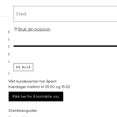
RASK LEVERING
Sted
Bruk din posisjon
Betaling
Levering og frakt
Retur og bytte
Reklamasjon
Vilkår
SE ALLE
VI HJELPER DEG GJERNE!
Vårt kundesenter har åpent
hverdager mellom kl 09:00 og 15:00
Klikk her for å kontakte oss
Størrelsesguider