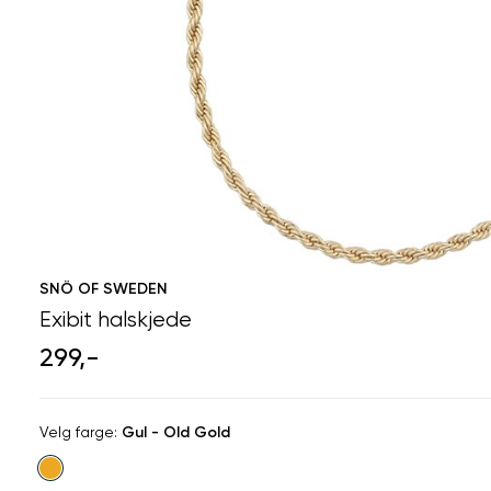
SNÖ OF SWEDEN
Exibit halskjede
299,-
Velg
Velg farge:
Gul - Old Gold
farge