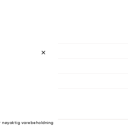
er
arsel
kommer tilbake på lager. Velg
størrelse:
UKK
SEND
r nøyaktig varebeholdning