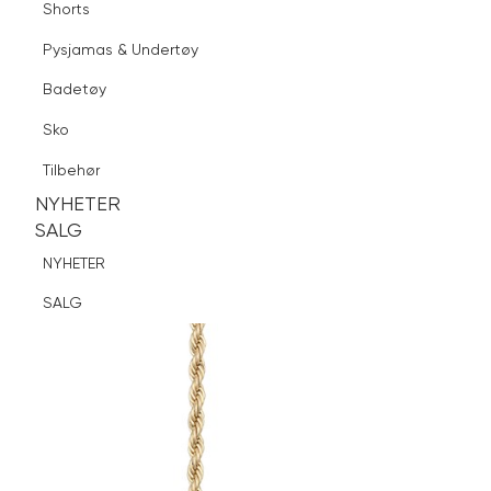
Shorts
Finn butikk
Pysjamas & Undertøy
Pysjamas & Undertøy
Sko
Badetøy
Tilbehør
Sko
NYHETER
SALG
Tilbehør
NYHETER
NYHETER
SALG
SALG
NYHETER
SALG