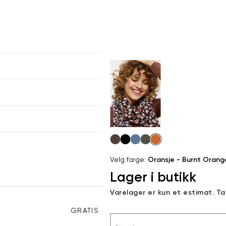
er
arsel
kommer tilbake på lager. Velg
størrelse:
UKK
SEND
Velg
farge
Velg farge:
Oransje - Burnt Orang
Lager i butikk
Varelager er kun et estimat. T
GRATIS RETUR
Sted