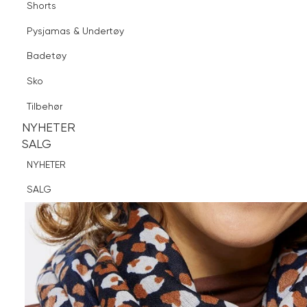
Shorts
Finn butikk
Pysjamas & Undertøy
Pysjamas & Undertøy
Sko
Badetøy
Tilbehør
Sko
NYHETER
SALG
Tilbehør
NYHETER
NYHETER
SALG
SALG
NYHETER
SALG