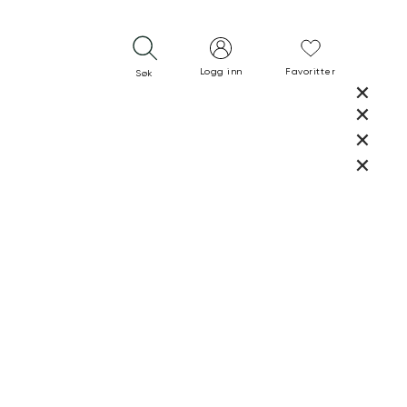
Logg inn
Favoritter
Søk
LUKK
LUKK
RASK LEVERING
GRATIS RETUR
30 DAGERS RETURRETT
LUKK
LUKK