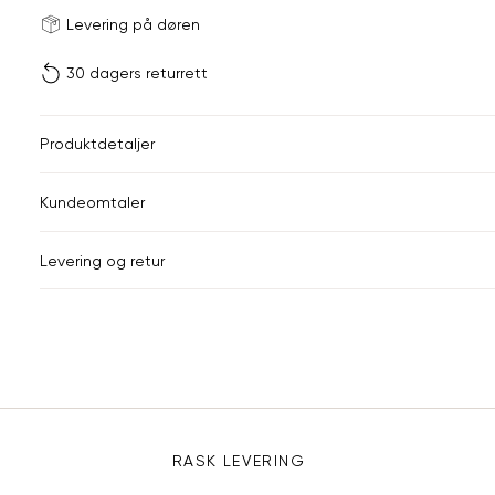
Størrels
Få v
Levering på døren
30 dagers returrett
Vi gir beskjed hvis varen 
ønsket 
L
Produktdetaljer
ONESIZE
Kundeomtaler
Din
Levering og retur
e-
post
Sidebunn
RASK LEVERING