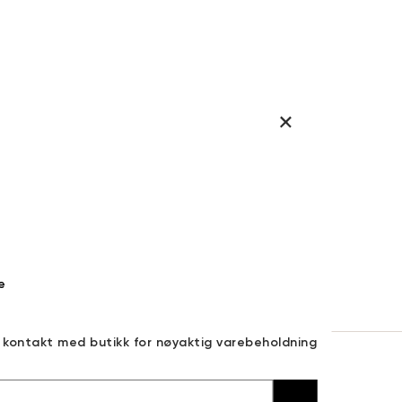
e
a kontakt med butikk for nøyaktig varebeholdning
30 DAGERS RETURRETT