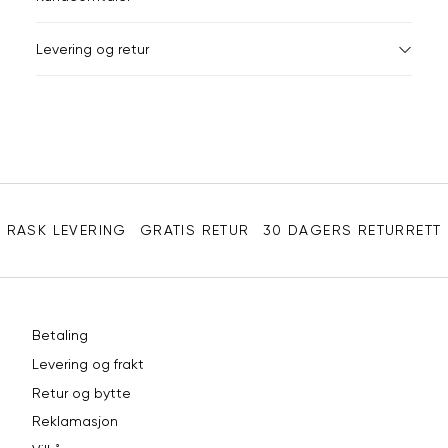
Din
Levering og retur
e-
post
Sidebunn
RASK LEVERING
GRATIS RETUR
30 DAGERS RETURRETT
Betaling
Levering og frakt
Retur og bytte
Reklamasjon