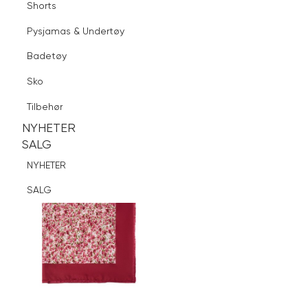
Shorts
Finn butikk
Pysjamas & Undertøy
Pysjamas & Undertøy
Sko
Badetøy
Tilbehør
Logg inn
Favoritter
Søk
Sko
NYHETER
SALG
Tilbehør
NYHETER
NYHETER
SALG
SALG
NYHETER
SALG