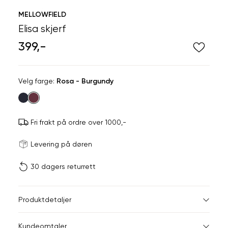
MELLOWFIELD
Elisa skjerf
399,-
Velg
Velg farge:
Rosa - Burgundy
farge
Fri frakt på ordre over 1000,-
Størrels
Få v
Levering på døren
30 dagers returrett
Vi gir beskjed hvis varen 
ønsket 
L
Produktdetaljer
ONESIZE
Kundeomtaler