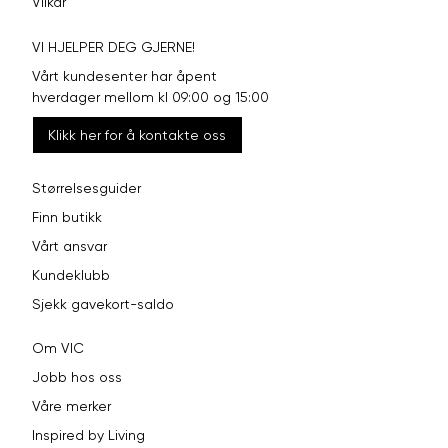
Vilkår
VI HJELPER DEG GJERNE!
Vårt kundesenter har åpent
hverdager mellom kl 09:00 og 15:00
Klikk her for å kontakte oss
Størrelsesguider
Finn butikk
Vårt ansvar
Kundeklubb
Sjekk gavekort-saldo
Om VIC
Jobb hos oss
Våre merker
Inspired by Living