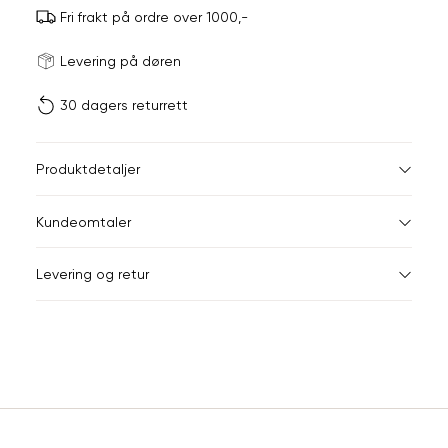
Fri frakt på ordre over 1000,-
Størrels
Få v
Levering på døren
30 dagers returrett
Vi gir beskjed hvis varen 
ønsket 
L
Produktdetaljer
ONESIZE
Kundeomtaler
Din
Levering og retur
e-
post
Sidebunn