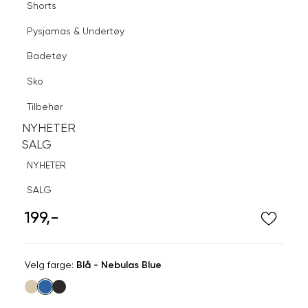
Shorts
Finn butikk
Pysjamas & Undertøy
Pysjamas & Undertøy
Sko
Badetøy
Tilbehør
Logg inn
Favoritter
Søk
Sko
NYHETER
SALG
Tilbehør
NYHETER
NYHETER
SALG
SALG
NYHETER
DARK
SALG
Crystal hårklype liten
199,-
Velg
Velg farge:
Blå - Nebulas Blue
farge