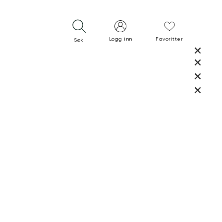
Logg inn
Favoritter
Søk
LUKK
LUKK
RASK LEVERING
GRATIS RETUR
30 DAGERS RETURRETT
LUKK
LUKK