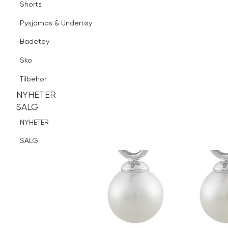
Shorts
Finn butikk
Pysjamas & Undertøy
Pysjamas & Undertøy
Sko
Badetøy
Tilbehør
Sko
NYHETER
SALG
Tilbehør
NYHETER
NYHETER
SALG
SALG
NYHETER
SALG