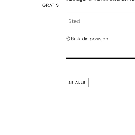
GRATIS RETUR
Sted
Bruk din posisjon
SE ALLE