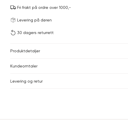
Fri frakt på ordre over 1000,-
Størrels
Få v
Levering på døren
30 dagers returrett
Vi gir beskjed hvis varen 
ønsket 
L
Produktdetaljer
Din
Kundeomtaler
e-
post
Levering og retur
Sidebunn