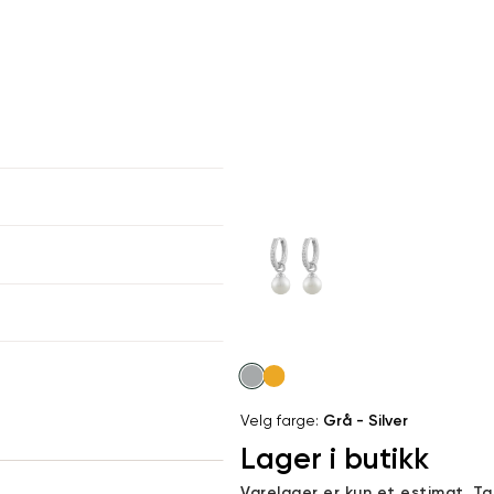
er
arsel
kommer tilbake på lager. Velg
størrelse:
UKK
SEND
Velg
farge
Velg farge:
Grå - Silver
Lager i butikk
Varelager er kun et estimat. T