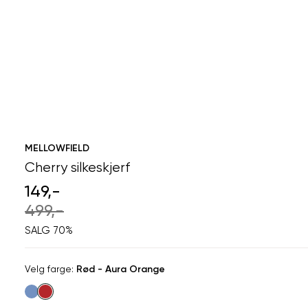
MELLOWFIELD
Cherry silkeskjerf
149,-
499,-
SALG 70%
Velg
Velg farge:
Rød - Aura Orange
farge