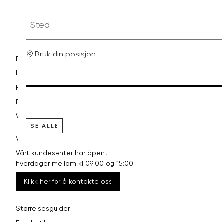
RASK LEVERING
Sted
Bruk din posisjon
Betaling
Levering og frakt
Retur og bytte
Reklamasjon
Vilkår
SE ALLE
VI HJELPER DEG GJERNE!
Vårt kundesenter har åpent
hverdager mellom kl 09:00 og 15:00
Klikk her for å kontakte oss
Størrelsesguider