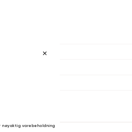
er
arsel
kommer tilbake på lager. Velg
størrelse:
UKK
SEND
r nøyaktig varebeholdning