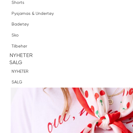
Shorts
Finn butikk
Pysjamas & Undertøy
Pysjamas & Undertøy
Sko
Badetøy
Tilbehør
Sko
NYHETER
SALG
Tilbehør
NYHETER
NYHETER
SALG
SALG
NYHETER
SALG