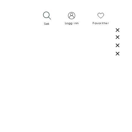
Logg inn
Favoritter
Søk
LUKK
LUKK
RASK LEVERING
GRATIS RETUR
30 DAGERS RETURRETT
LUKK
LUKK