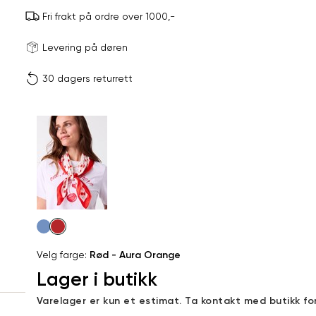
Fri frakt på ordre over 1000,-
Størrels
Få v
Levering på døren
30 dagers returrett
Vi gir beskjed hvis varen 
ønsket 
L
Produktdetaljer
ONESIZE
Kundeomtaler
Din
Levering og retur
e-
Velg
post
farge
Velg farge:
Rød - Aura Orange
Lager i butikk
Sidebunn
Varelager er kun et estimat. Ta kontakt med butikk fo