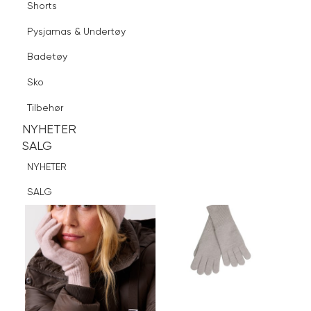
Shorts
Finn butikk
Pysjamas & Undertøy
Pysjamas & Undertøy
Sko
Badetøy
Tilbehør
Logg inn
Favoritter
Søk
Sko
NYHETER
SALG
Tilbehør
NYHETER
NYHETER
SALG
SALG
NYHETER
SALG