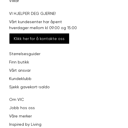
Vilkår
VI HJELPER DEG GJERNE!
Vårt kundesenter har åpent
hverdager mellom kl 09:00 og 15:00
Klikk her for å kontakte oss
Størrelsesguider
Finn butikk
Vårt ansvar
Kundeklubb
Sjekk gavekort-saldo
Om VIC
Jobb hos oss
Våre merker
Inspired by Living