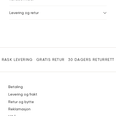
e-
post
Levering og retur
Sidebunn
RASK LEVERING
GRATIS RETUR
30 DAGERS RETURRETT
Betaling
Levering og frakt
Retur og bytte
Reklamasjon