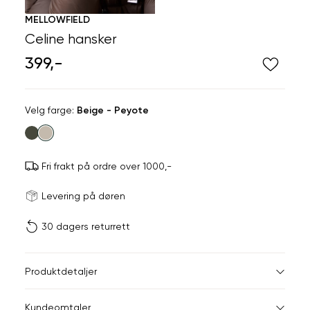
MELLOWFIELD
Celine hansker
399,-
Velg
Velg farge:
Beige - Peyote
farge
Fri frakt på ordre over 1000,-
Størrels
Få v
Levering på døren
30 dagers returrett
Vi gir beskjed hvis varen 
ønsket 
L
Produktdetaljer
Din
Kundeomtaler