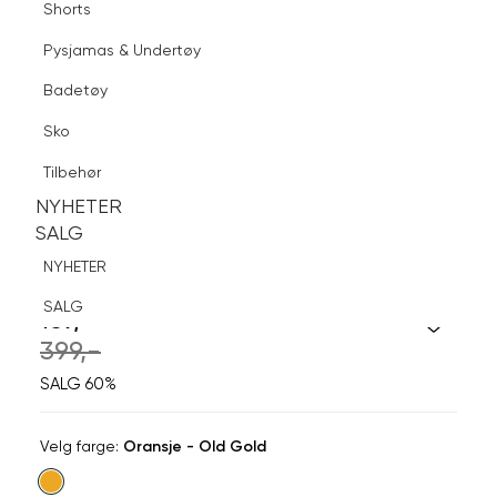
Shorts
Finn butikk
Pysjamas & Undertøy
Pysjamas & Undertøy
Sko
Badetøy
Tilbehør
Logg inn
Favoritter
Søk
Sko
NYHETER
SALG
Tilbehør
NYHETER
NYHETER
60%
SALG
SALG
SNÖ OF SWEDEN
NYHETER
Cat Long Ear
SALG
159,-
399,-
SALG 60%
Velg
Velg farge:
Oransje - Old Gold
farge