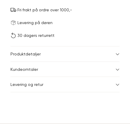
Fri frakt på ordre over 1000,-
Størrels
Få v
Levering på døren
30 dagers returrett
Vi gir beskjed hvis varen 
ønsket 
L
Produktdetaljer
Din
Kundeomtaler
e-
post
Levering og retur
Sidebunn